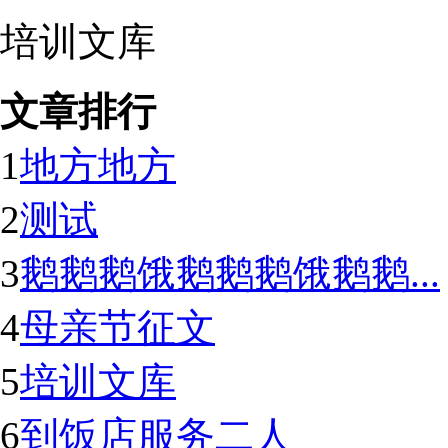
培训文库
文章排行
1
地方地方
2
测试
3
鹅鹅鹅饿鹅鹅鹅饿鹅鹅...
4
母亲节征文
5
培训文库
6
到饭店服务二人