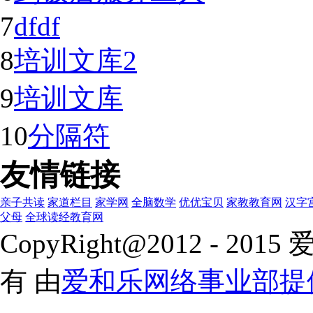
7
dfdf
8
培训文库2
9
培训文库
10
分隔符
友情链接
亲子共读
家道栏目
家学网
全脑数学
优优宝贝
家教教育网
汉字
父母
全球读经教育网
CopyRight@2012 - 
有 由
爱和乐网络事业部提