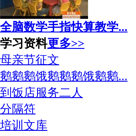
全脑数学手指快算教学...
学习资料
更多>>
母亲节征文
鹅鹅鹅饿鹅鹅鹅饿鹅鹅...
到饭店服务二人
分隔符
培训文库