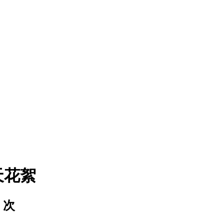
天花絮
次